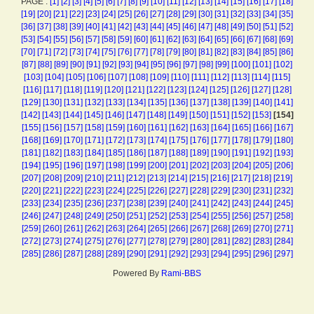
PAGE :
[1]
[2]
[3]
[4]
[5]
[6]
[7]
[8]
[9]
[10]
[11]
[12]
[13]
[14]
[15]
[16]
[17]
[18]
[19]
[20]
[21]
[22]
[23]
[24]
[25]
[26]
[27]
[28]
[29]
[30]
[31]
[32]
[33]
[34]
[35]
[36]
[37]
[38]
[39]
[40]
[41]
[42]
[43]
[44]
[45]
[46]
[47]
[48]
[49]
[50]
[51]
[52]
[53]
[54]
[55]
[56]
[57]
[58]
[59]
[60]
[61]
[62]
[63]
[64]
[65]
[66]
[67]
[68]
[69]
[70]
[71]
[72]
[73]
[74]
[75]
[76]
[77]
[78]
[79]
[80]
[81]
[82]
[83]
[84]
[85]
[86]
[87]
[88]
[89]
[90]
[91]
[92]
[93]
[94]
[95]
[96]
[97]
[98]
[99]
[100]
[101]
[102]
[103]
[104]
[105]
[106]
[107]
[108]
[109]
[110]
[111]
[112]
[113]
[114]
[115]
[116]
[117]
[118]
[119]
[120]
[121]
[122]
[123]
[124]
[125]
[126]
[127]
[128]
[129]
[130]
[131]
[132]
[133]
[134]
[135]
[136]
[137]
[138]
[139]
[140]
[141]
[142]
[143]
[144]
[145]
[146]
[147]
[148]
[149]
[150]
[151]
[152]
[153]
[154]
[155]
[156]
[157]
[158]
[159]
[160]
[161]
[162]
[163]
[164]
[165]
[166]
[167]
[168]
[169]
[170]
[171]
[172]
[173]
[174]
[175]
[176]
[177]
[178]
[179]
[180]
[181]
[182]
[183]
[184]
[185]
[186]
[187]
[188]
[189]
[190]
[191]
[192]
[193]
[194]
[195]
[196]
[197]
[198]
[199]
[200]
[201]
[202]
[203]
[204]
[205]
[206]
[207]
[208]
[209]
[210]
[211]
[212]
[213]
[214]
[215]
[216]
[217]
[218]
[219]
[220]
[221]
[222]
[223]
[224]
[225]
[226]
[227]
[228]
[229]
[230]
[231]
[232]
[233]
[234]
[235]
[236]
[237]
[238]
[239]
[240]
[241]
[242]
[243]
[244]
[245]
[246]
[247]
[248]
[249]
[250]
[251]
[252]
[253]
[254]
[255]
[256]
[257]
[258]
[259]
[260]
[261]
[262]
[263]
[264]
[265]
[266]
[267]
[268]
[269]
[270]
[271]
[272]
[273]
[274]
[275]
[276]
[277]
[278]
[279]
[280]
[281]
[282]
[283]
[284]
[285]
[286]
[287]
[288]
[289]
[290]
[291]
[292]
[293]
[294]
[295]
[296]
[297]
Powered By
Rami-BBS