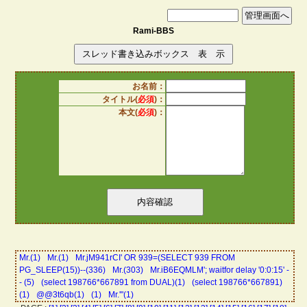
Rami-BBS
お名前：
タイトル(
必須
)：
本文(
必須
)：
Mr.(1)
Mr.(1)
Mr.jM941rCI' OR 939=(SELECT 939 FROM
PG_SLEEP(15))--(336)
Mr.(303)
Mr.iB6EQMLM'; waitfor delay '0:0:15' -
- (5)
(select 198766*667891 from DUAL)(1)
(select 198766*667891)
(1)
@@3t6qb(1)
(1)
Mr.'"(1)