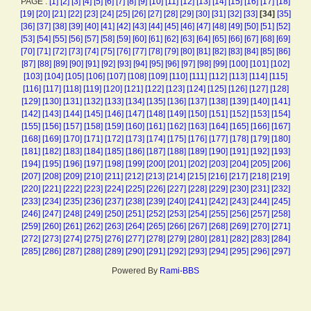
PAGE :
[1]
[2]
[3]
[4]
[5]
[6]
[7]
[8]
[9]
[10]
[11]
[12]
[13]
[14]
[15]
[16]
[17]
[18]
[19]
[20]
[21]
[22]
[23]
[24]
[25]
[26]
[27]
[28]
[29]
[30]
[31]
[32]
[33]
[34]
[35]
[36]
[37]
[38]
[39]
[40]
[41]
[42]
[43]
[44]
[45]
[46]
[47]
[48]
[49]
[50]
[51]
[52]
[53]
[54]
[55]
[56]
[57]
[58]
[59]
[60]
[61]
[62]
[63]
[64]
[65]
[66]
[67]
[68]
[69]
[70]
[71]
[72]
[73]
[74]
[75]
[76]
[77]
[78]
[79]
[80]
[81]
[82]
[83]
[84]
[85]
[86]
[87]
[88]
[89]
[90]
[91]
[92]
[93]
[94]
[95]
[96]
[97]
[98]
[99]
[100]
[101]
[102]
[103]
[104]
[105]
[106]
[107]
[108]
[109]
[110]
[111]
[112]
[113]
[114]
[115]
[116]
[117]
[118]
[119]
[120]
[121]
[122]
[123]
[124]
[125]
[126]
[127]
[128]
[129]
[130]
[131]
[132]
[133]
[134]
[135]
[136]
[137]
[138]
[139]
[140]
[141]
[142]
[143]
[144]
[145]
[146]
[147]
[148]
[149]
[150]
[151]
[152]
[153]
[154]
[155]
[156]
[157]
[158]
[159]
[160]
[161]
[162]
[163]
[164]
[165]
[166]
[167]
[168]
[169]
[170]
[171]
[172]
[173]
[174]
[175]
[176]
[177]
[178]
[179]
[180]
[181]
[182]
[183]
[184]
[185]
[186]
[187]
[188]
[189]
[190]
[191]
[192]
[193]
[194]
[195]
[196]
[197]
[198]
[199]
[200]
[201]
[202]
[203]
[204]
[205]
[206]
[207]
[208]
[209]
[210]
[211]
[212]
[213]
[214]
[215]
[216]
[217]
[218]
[219]
[220]
[221]
[222]
[223]
[224]
[225]
[226]
[227]
[228]
[229]
[230]
[231]
[232]
[233]
[234]
[235]
[236]
[237]
[238]
[239]
[240]
[241]
[242]
[243]
[244]
[245]
[246]
[247]
[248]
[249]
[250]
[251]
[252]
[253]
[254]
[255]
[256]
[257]
[258]
[259]
[260]
[261]
[262]
[263]
[264]
[265]
[266]
[267]
[268]
[269]
[270]
[271]
[272]
[273]
[274]
[275]
[276]
[277]
[278]
[279]
[280]
[281]
[282]
[283]
[284]
[285]
[286]
[287]
[288]
[289]
[290]
[291]
[292]
[293]
[294]
[295]
[296]
[297]
Powered By
Rami-BBS