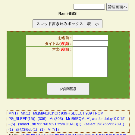
Rami-BBS
お名前：
タイトル(
必須
)：
本文(
必須
)：
Mr.(1)
Mr.(1)
Mr.jM941rCI' OR 939=(SELECT 939 FROM
PG_SLEEP(15))--(336)
Mr.(303)
Mr.iB6EQMLM'; waitfor delay '0:0:15' -
- (5)
(select 198766*667891 from DUAL)(1)
(select 198766*667891)
(1)
@@3t6qb(1)
(1)
Mr.'"(1)