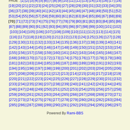
PAGE :
[1]
[2]
[3]
[4]
[5]
[6]
[7]
[8]
[9]
[10]
[11]
[12]
[13]
[14]
[15]
[16]
[17]
[18]
[19]
[20]
[21]
[22]
[23]
[24]
[25]
[26]
[27]
[28]
[29]
[30]
[31]
[32]
[33]
[34]
[35]
[36]
[37]
[38]
[39]
[40]
[41]
[42]
[43]
[44]
[45]
[46]
[47]
[48]
[49]
[50]
[51]
[52]
[53]
[54]
[55]
[56]
[57]
[58]
[59]
[60]
[61]
[62]
[63]
[64]
[65]
[66]
[67]
[68]
[69]
[70]
[71]
[72]
[73]
[74]
[75]
[76]
[77]
[78]
[79]
[80]
[81]
[82]
[83]
[84]
[85]
[86]
[87]
[88]
[89]
[90]
[91]
[92]
[93]
[94]
[95]
[96]
[97]
[98]
[99]
[100]
[101]
[102]
[103]
[104]
[105]
[106]
[107]
[108]
[109]
[110]
[111]
[112]
[113]
[114]
[115]
[116]
[117]
[118]
[119]
[120]
[121]
[122]
[123]
[124]
[125]
[126]
[127]
[128]
[129]
[130]
[131]
[132]
[133]
[134]
[135]
[136]
[137]
[138]
[139]
[140]
[141]
[142]
[143]
[144]
[145]
[146]
[147]
[148]
[149]
[150]
[151]
[152]
[153]
[154]
[155]
[156]
[157]
[158]
[159]
[160]
[161]
[162]
[163]
[164]
[165]
[166]
[167]
[168]
[169]
[170]
[171]
[172]
[173]
[174]
[175]
[176]
[177]
[178]
[179]
[180]
[181]
[182]
[183]
[184]
[185]
[186]
[187]
[188]
[189]
[190]
[191]
[192]
[193]
[194]
[195]
[196]
[197]
[198]
[199]
[200]
[201]
[202]
[203]
[204]
[205]
[206]
[207]
[208]
[209]
[210]
[211]
[212]
[213]
[214]
[215]
[216]
[217]
[218]
[219]
[220]
[221]
[222]
[223]
[224]
[225]
[226]
[227]
[228]
[229]
[230]
[231]
[232]
[233]
[234]
[235]
[236]
[237]
[238]
[239]
[240]
[241]
[242]
[243]
[244]
[245]
[246]
[247]
[248]
[249]
[250]
[251]
[252]
[253]
[254]
[255]
[256]
[257]
[258]
[259]
[260]
[261]
[262]
[263]
[264]
[265]
[266]
[267]
[268]
[269]
[270]
[271]
[272]
[273]
[274]
[275]
[276]
[277]
[278]
[279]
[280]
[281]
[282]
[283]
[284]
[285]
[286]
[287]
[288]
[289]
[290]
[291]
[292]
[293]
[294]
[295]
[296]
[297]
Powered By
Rami-BBS