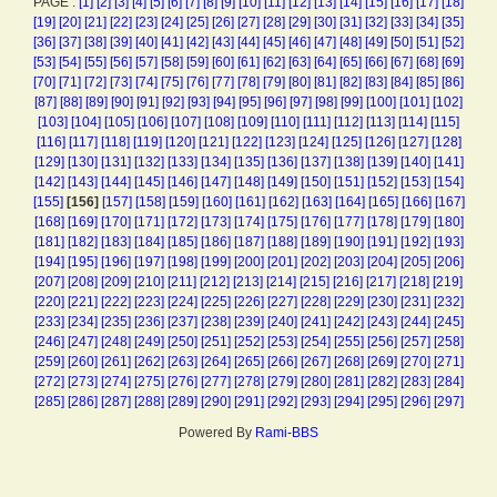
PAGE :
[1]
[2]
[3]
[4]
[5]
[6]
[7]
[8]
[9]
[10]
[11]
[12]
[13]
[14]
[15]
[16]
[17]
[18]
[19]
[20]
[21]
[22]
[23]
[24]
[25]
[26]
[27]
[28]
[29]
[30]
[31]
[32]
[33]
[34]
[35]
[36]
[37]
[38]
[39]
[40]
[41]
[42]
[43]
[44]
[45]
[46]
[47]
[48]
[49]
[50]
[51]
[52]
[53]
[54]
[55]
[56]
[57]
[58]
[59]
[60]
[61]
[62]
[63]
[64]
[65]
[66]
[67]
[68]
[69]
[70]
[71]
[72]
[73]
[74]
[75]
[76]
[77]
[78]
[79]
[80]
[81]
[82]
[83]
[84]
[85]
[86]
[87]
[88]
[89]
[90]
[91]
[92]
[93]
[94]
[95]
[96]
[97]
[98]
[99]
[100]
[101]
[102]
[103]
[104]
[105]
[106]
[107]
[108]
[109]
[110]
[111]
[112]
[113]
[114]
[115]
[116]
[117]
[118]
[119]
[120]
[121]
[122]
[123]
[124]
[125]
[126]
[127]
[128]
[129]
[130]
[131]
[132]
[133]
[134]
[135]
[136]
[137]
[138]
[139]
[140]
[141]
[142]
[143]
[144]
[145]
[146]
[147]
[148]
[149]
[150]
[151]
[152]
[153]
[154]
[155]
[156]
[157]
[158]
[159]
[160]
[161]
[162]
[163]
[164]
[165]
[166]
[167]
[168]
[169]
[170]
[171]
[172]
[173]
[174]
[175]
[176]
[177]
[178]
[179]
[180]
[181]
[182]
[183]
[184]
[185]
[186]
[187]
[188]
[189]
[190]
[191]
[192]
[193]
[194]
[195]
[196]
[197]
[198]
[199]
[200]
[201]
[202]
[203]
[204]
[205]
[206]
[207]
[208]
[209]
[210]
[211]
[212]
[213]
[214]
[215]
[216]
[217]
[218]
[219]
[220]
[221]
[222]
[223]
[224]
[225]
[226]
[227]
[228]
[229]
[230]
[231]
[232]
[233]
[234]
[235]
[236]
[237]
[238]
[239]
[240]
[241]
[242]
[243]
[244]
[245]
[246]
[247]
[248]
[249]
[250]
[251]
[252]
[253]
[254]
[255]
[256]
[257]
[258]
[259]
[260]
[261]
[262]
[263]
[264]
[265]
[266]
[267]
[268]
[269]
[270]
[271]
[272]
[273]
[274]
[275]
[276]
[277]
[278]
[279]
[280]
[281]
[282]
[283]
[284]
[285]
[286]
[287]
[288]
[289]
[290]
[291]
[292]
[293]
[294]
[295]
[296]
[297]
Powered By
Rami-BBS