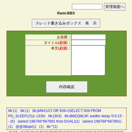
Rami-BBS
お名前：
タイトル(
必須
)：
本文(
必須
)：
Mr.(1)
Mr.(1)
Mr.jM941rCI' OR 939=(SELECT 939 FROM
PG_SLEEP(15))--(336)
Mr.(303)
Mr.iB6EQMLM'; waitfor delay '0:0:15' -
- (5)
(select 198766*667891 from DUAL)(1)
(select 198766*667891)
(1)
@@3t6qb(1)
(1)
Mr.'"(1)