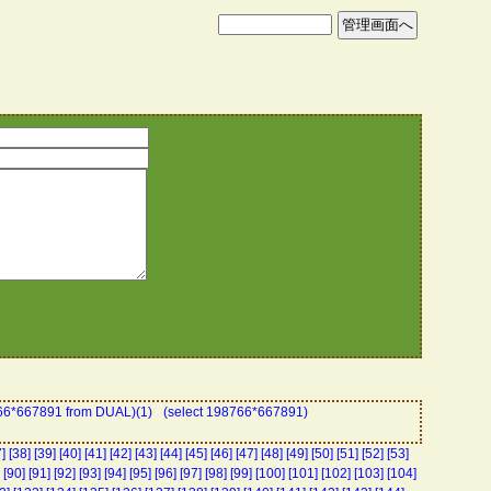
766*667891 from DUAL)(1)
(select 198766*667891)
]
[38]
[39]
[40]
[41]
[42]
[43]
[44]
[45]
[46]
[47]
[48]
[49]
[50]
[51]
[52]
[53]
[90]
[91]
[92]
[93]
[94]
[95]
[96]
[97]
[98]
[99]
[100]
[101]
[102]
[103]
[104]