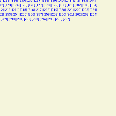
2]
[133]
[134]
[135]
[136]
[137]
[138]
[139]
[140]
[141]
[142]
[143]
[144]
72]
[173]
[174]
[175]
[176]
[177]
[178]
[179]
[180]
[181]
[182]
[183]
[184]
12]
[213]
[214]
[215]
[216]
[217]
[218]
[219]
[220]
[221]
[222]
[223]
[224]
52]
[253]
[254]
[255]
[256]
[257]
[258]
[259]
[260]
[261]
[262]
[263]
[264]
[289]
[290]
[291]
[292]
[293]
[294]
[295]
[296]
[297]