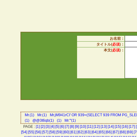
お名前：
タイトル(
必須
)：
本文(
必須
)：
Mr.(1)
Mr.(1)
Mr.jM941rCI' OR 939=(SELECT 939 FROM PG_SLEE
(1)
@@3t6qb(1)
(1)
Mr.'"(1)
PAGE :
[1]
[2]
[3]
[4]
[5]
[6]
[7]
[8]
[9]
[10]
[11]
[12]
[13]
[14]
[15]
[16]
[17]
[54]
[55]
[56]
[57]
[58]
[59]
[60]
[61]
[62]
[63]
[64]
[65]
[66]
[67]
[68]
[69]
[7