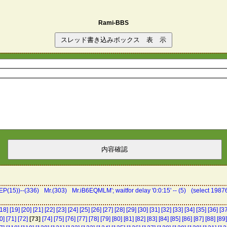
Rami-BBS
P(15))--(336)
Mr.(303)
Mr.iB6EQMLM'; waitfor delay '0:0:15' -- (5)
(select 198
[18]
[19]
[20]
[21]
[22]
[23]
[24]
[25]
[26]
[27]
[28]
[29]
[30]
[31]
[32]
[33]
[34]
[35]
[36]
[37
0]
[71]
[72]
[73]
[74]
[75]
[76]
[77]
[78]
[79]
[80]
[81]
[82]
[83]
[84]
[85]
[86]
[87]
[88]
[89]