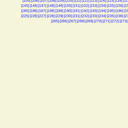
[105]
[106]
[107]
[108]
[109]
[110]
[111]
[112]
[113]
[114]
[115]
[116]
[11
[145]
[146]
[147]
[148]
[149]
[150]
[151]
[152]
[153]
[154]
[155]
[156]
[1
[185]
[186]
[187]
[188]
[189]
[190]
[191]
[192]
[193]
[194]
[195]
[196]
[1
[225]
[226]
[227]
[228]
[229]
[230]
[231]
[232]
[233]
[234]
[235]
[236]
[2
[265]
[266]
[267]
[268]
[269]
[270]
[271]
[272]
[273]