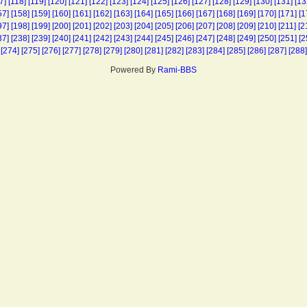
7]
[118]
[119]
[120]
[121]
[122]
[123]
[124]
[125]
[126]
[127]
[128]
[129]
[130]
[131]
[13
57]
[158]
[159]
[160]
[161]
[162]
[163]
[164]
[165]
[166]
[167]
[168]
[169]
[170]
[171]
[1
97]
[198]
[199]
[200]
[201]
[202]
[203]
[204]
[205]
[206]
[207]
[208]
[209]
[210]
[211]
[2
37]
[238]
[239]
[240]
[241]
[242]
[243]
[244]
[245]
[246]
[247]
[248]
[249]
[250]
[251]
[2
[274]
[275]
[276]
[277]
[278]
[279]
[280]
[281]
[282]
[283]
[284]
[285]
[286]
[287]
[288]
Powered By
Rami-BBS