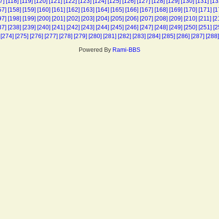
7]
[118]
[119]
[120]
[121]
[122]
[123]
[124]
[125]
[126]
[127]
[128]
[129]
[130]
[131]
[13
57]
[158]
[159]
[160]
[161]
[162]
[163]
[164]
[165]
[166]
[167]
[168]
[169]
[170]
[171]
[1
97]
[198]
[199]
[200]
[201]
[202]
[203]
[204]
[205]
[206]
[207]
[208]
[209]
[210]
[211]
[2
37]
[238]
[239]
[240]
[241]
[242]
[243]
[244]
[245]
[246]
[247]
[248]
[249]
[250]
[251]
[2
[274]
[275]
[276]
[277]
[278]
[279]
[280]
[281]
[282]
[283]
[284]
[285]
[286]
[287]
[288]
Powered By
Rami-BBS