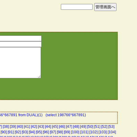
766*667891 from DUAL)(1)
(select 198766*667891)
7]
[38]
[39]
[40]
[41]
[42]
[43]
[44]
[45]
[46]
[47]
[48]
[49]
[50]
[51]
[52]
[53]
[90]
[91]
[92]
[93]
[94]
[95]
[96]
[97]
[98]
[99]
[100]
[101]
[102]
[103]
[104]