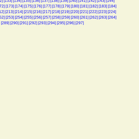
2]
[133]
[134]
[135]
[136]
[137]
[138]
[139]
[140]
[141]
[142]
[143]
[144]
72]
[173]
[174]
[175]
[176]
[177]
[178]
[179]
[180]
[181]
[182]
[183]
[184]
12]
[213]
[214]
[215]
[216]
[217]
[218]
[219]
[220]
[221]
[222]
[223]
[224]
52]
[253]
[254]
[255]
[256]
[257]
[258]
[259]
[260]
[261]
[262]
[263]
[264]
[289]
[290]
[291]
[292]
[293]
[294]
[295]
[296]
[297]