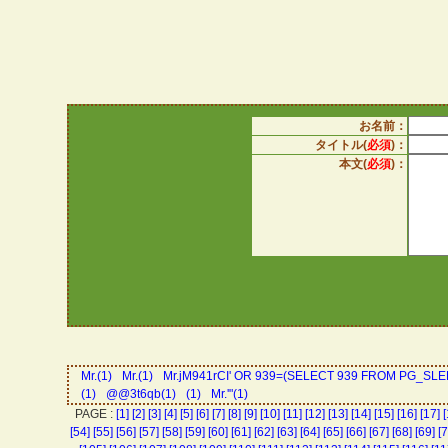
お名前：
タイトル(
必須
)：
本文(
必須
)：
Mr.(1)
Mr.(1)
Mr.jM941rCI' OR 939=(SELECT 939 FROM PG_SLEE
(1)
@@3t6qb(1)
(1)
Mr.'"(1)
PAGE :
[1]
[2]
[3]
[4]
[5]
[6]
[7]
[8]
[9]
[10]
[11]
[12]
[13]
[14]
[15]
[16]
[17]
[
[54]
[55]
[56]
[57]
[58]
[59]
[60]
[61]
[62]
[63]
[64]
[65]
[66]
[67]
[68]
[69]
[7