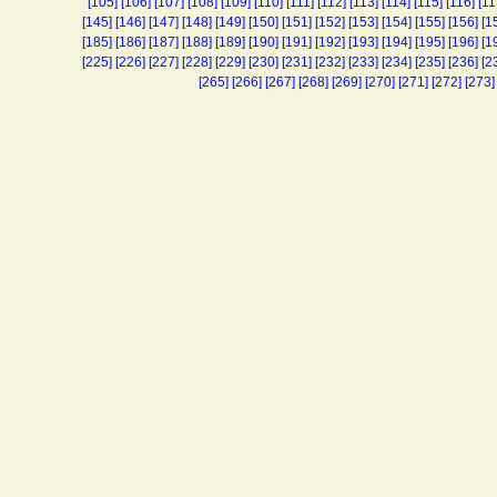
[105]
[106]
[107]
[108]
[109]
[110]
[111]
[112]
[113]
[114]
[115]
[116]
[11
[145]
[146]
[147]
[148]
[149]
[150]
[151]
[152]
[153]
[154]
[155]
[156]
[1
[185]
[186]
[187]
[188]
[189]
[190]
[191]
[192]
[193]
[194]
[195]
[196]
[1
[225]
[226]
[227]
[228]
[229]
[230]
[231]
[232]
[233]
[234]
[235]
[236]
[2
[265]
[266]
[267]
[268]
[269]
[270]
[271]
[272]
[273]