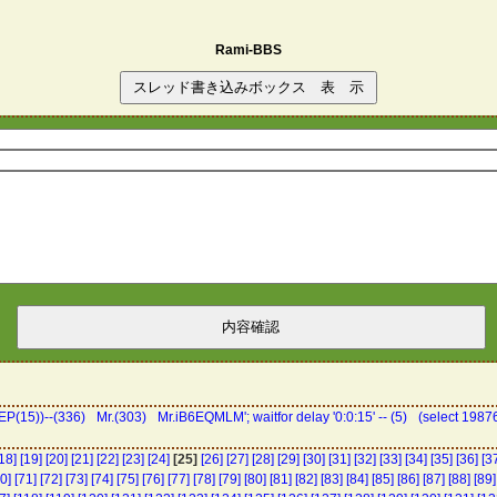
Rami-BBS
P(15))--(336)
Mr.(303)
Mr.iB6EQMLM'; waitfor delay '0:0:15' -- (5)
(select 198
18]
[19]
[20]
[21]
[22]
[23]
[24]
[25]
[26]
[27]
[28]
[29]
[30]
[31]
[32]
[33]
[34]
[35]
[36]
[3
0]
[71]
[72]
[73]
[74]
[75]
[76]
[77]
[78]
[79]
[80]
[81]
[82]
[83]
[84]
[85]
[86]
[87]
[88]
[89]