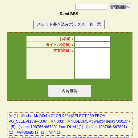
Rami-BBS
お名前：
タイトル(
必須
)：
本文(
必須
)：
Mr.(1)
Mr.(1)
Mr.jM941rCI' OR 939=(SELECT 939 FROM
PG_SLEEP(15))--(336)
Mr.(303)
Mr.iB6EQMLM'; waitfor delay '0:0:15' -
- (5)
(select 198766*667891 from DUAL)(1)
(select 198766*667891)
(1)
@@3t6qb(1)
(1)
Mr.'"(1)