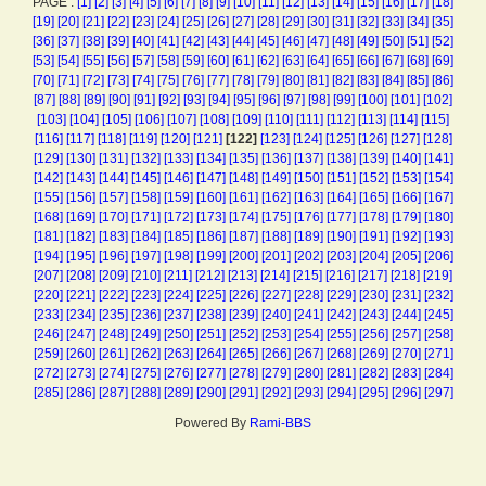
PAGE :
[1]
[2]
[3]
[4]
[5]
[6]
[7]
[8]
[9]
[10]
[11]
[12]
[13]
[14]
[15]
[16]
[17]
[18]
[19]
[20]
[21]
[22]
[23]
[24]
[25]
[26]
[27]
[28]
[29]
[30]
[31]
[32]
[33]
[34]
[35]
[36]
[37]
[38]
[39]
[40]
[41]
[42]
[43]
[44]
[45]
[46]
[47]
[48]
[49]
[50]
[51]
[52]
[53]
[54]
[55]
[56]
[57]
[58]
[59]
[60]
[61]
[62]
[63]
[64]
[65]
[66]
[67]
[68]
[69]
[70]
[71]
[72]
[73]
[74]
[75]
[76]
[77]
[78]
[79]
[80]
[81]
[82]
[83]
[84]
[85]
[86]
[87]
[88]
[89]
[90]
[91]
[92]
[93]
[94]
[95]
[96]
[97]
[98]
[99]
[100]
[101]
[102]
[103]
[104]
[105]
[106]
[107]
[108]
[109]
[110]
[111]
[112]
[113]
[114]
[115]
[116]
[117]
[118]
[119]
[120]
[121]
[122]
[123]
[124]
[125]
[126]
[127]
[128]
[129]
[130]
[131]
[132]
[133]
[134]
[135]
[136]
[137]
[138]
[139]
[140]
[141]
[142]
[143]
[144]
[145]
[146]
[147]
[148]
[149]
[150]
[151]
[152]
[153]
[154]
[155]
[156]
[157]
[158]
[159]
[160]
[161]
[162]
[163]
[164]
[165]
[166]
[167]
[168]
[169]
[170]
[171]
[172]
[173]
[174]
[175]
[176]
[177]
[178]
[179]
[180]
[181]
[182]
[183]
[184]
[185]
[186]
[187]
[188]
[189]
[190]
[191]
[192]
[193]
[194]
[195]
[196]
[197]
[198]
[199]
[200]
[201]
[202]
[203]
[204]
[205]
[206]
[207]
[208]
[209]
[210]
[211]
[212]
[213]
[214]
[215]
[216]
[217]
[218]
[219]
[220]
[221]
[222]
[223]
[224]
[225]
[226]
[227]
[228]
[229]
[230]
[231]
[232]
[233]
[234]
[235]
[236]
[237]
[238]
[239]
[240]
[241]
[242]
[243]
[244]
[245]
[246]
[247]
[248]
[249]
[250]
[251]
[252]
[253]
[254]
[255]
[256]
[257]
[258]
[259]
[260]
[261]
[262]
[263]
[264]
[265]
[266]
[267]
[268]
[269]
[270]
[271]
[272]
[273]
[274]
[275]
[276]
[277]
[278]
[279]
[280]
[281]
[282]
[283]
[284]
[285]
[286]
[287]
[288]
[289]
[290]
[291]
[292]
[293]
[294]
[295]
[296]
[297]
Powered By
Rami-BBS