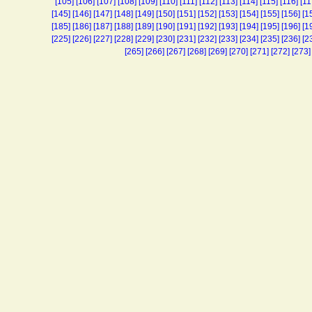
[105]
[106]
[107]
[108]
[109]
[110]
[111]
[112]
[113]
[114]
[115]
[116]
[11
[145]
[146]
[147]
[148]
[149]
[150]
[151]
[152]
[153]
[154]
[155]
[156]
[1
[185]
[186]
[187]
[188]
[189]
[190]
[191]
[192]
[193]
[194]
[195]
[196]
[1
[225]
[226]
[227]
[228]
[229]
[230]
[231]
[232]
[233]
[234]
[235]
[236]
[2
[265]
[266]
[267]
[268]
[269]
[270]
[271]
[272]
[273]