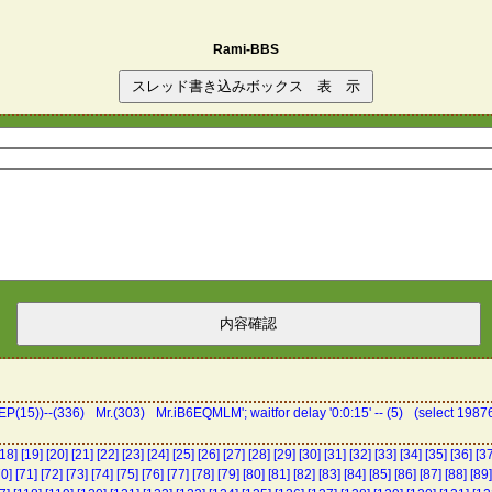
Rami-BBS
P(15))--(336)
Mr.(303)
Mr.iB6EQMLM'; waitfor delay '0:0:15' -- (5)
(select 198
[18]
[19]
[20]
[21]
[22]
[23]
[24]
[25]
[26]
[27]
[28]
[29]
[30]
[31]
[32]
[33]
[34]
[35]
[36]
[37
70]
[71]
[72]
[73]
[74]
[75]
[76]
[77]
[78]
[79]
[80]
[81]
[82]
[83]
[84]
[85]
[86]
[87]
[88]
[89]