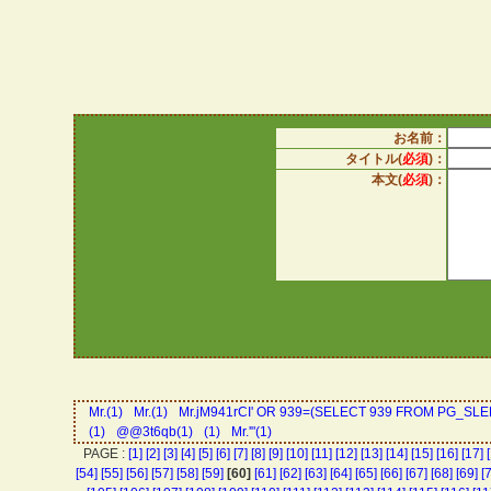
お名前：
タイトル(
必須
)：
本文(
必須
)：
Mr.(1)
Mr.(1)
Mr.jM941rCI' OR 939=(SELECT 939 FROM PG_SLEE
(1)
@@3t6qb(1)
(1)
Mr.'"(1)
PAGE :
[1]
[2]
[3]
[4]
[5]
[6]
[7]
[8]
[9]
[10]
[11]
[12]
[13]
[14]
[15]
[16]
[17]
[54]
[55]
[56]
[57]
[58]
[59]
[60]
[61]
[62]
[63]
[64]
[65]
[66]
[67]
[68]
[69]
[