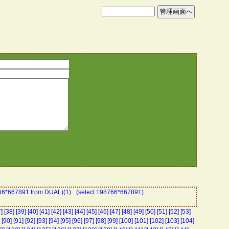
766*667891 from DUAL)(1)
(select 198766*667891)
]
[38]
[39]
[40]
[41]
[42]
[43]
[44]
[45]
[46]
[47]
[48]
[49]
[50]
[51]
[52]
[53]
[90]
[91]
[92]
[93]
[94]
[95]
[96]
[97]
[98]
[99]
[100]
[101]
[102]
[103]
[104]