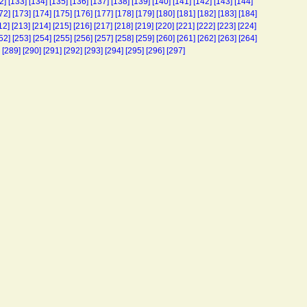
2]
[133]
[134]
[135]
[136]
[137]
[138]
[139]
[140]
[141]
[142]
[143]
[144]
72]
[173]
[174]
[175]
[176]
[177]
[178]
[179]
[180]
[181]
[182]
[183]
[184]
12]
[213]
[214]
[215]
[216]
[217]
[218]
[219]
[220]
[221]
[222]
[223]
[224]
52]
[253]
[254]
[255]
[256]
[257]
[258]
[259]
[260]
[261]
[262]
[263]
[264]
[289]
[290]
[291]
[292]
[293]
[294]
[295]
[296]
[297]