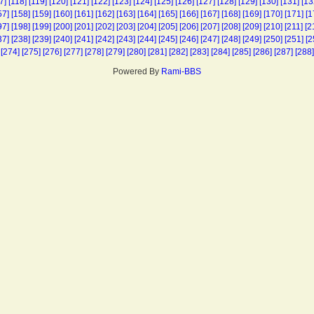
7]
[118]
[119]
[120]
[121]
[122]
[123]
[124]
[125]
[126]
[127]
[128]
[129]
[130]
[131]
[13
57]
[158]
[159]
[160]
[161]
[162]
[163]
[164]
[165]
[166]
[167]
[168]
[169]
[170]
[171]
[1
97]
[198]
[199]
[200]
[201]
[202]
[203]
[204]
[205]
[206]
[207]
[208]
[209]
[210]
[211]
[2
37]
[238]
[239]
[240]
[241]
[242]
[243]
[244]
[245]
[246]
[247]
[248]
[249]
[250]
[251]
[2
[274]
[275]
[276]
[277]
[278]
[279]
[280]
[281]
[282]
[283]
[284]
[285]
[286]
[287]
[288]
Powered By
Rami-BBS