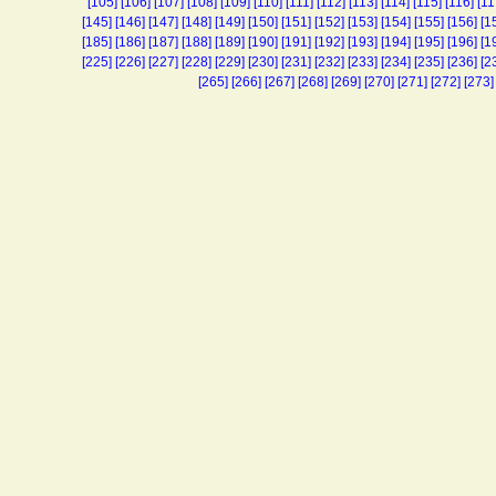
[105]
[106]
[107]
[108]
[109]
[110]
[111]
[112]
[113]
[114]
[115]
[116]
[11
[145]
[146]
[147]
[148]
[149]
[150]
[151]
[152]
[153]
[154]
[155]
[156]
[1
[185]
[186]
[187]
[188]
[189]
[190]
[191]
[192]
[193]
[194]
[195]
[196]
[1
[225]
[226]
[227]
[228]
[229]
[230]
[231]
[232]
[233]
[234]
[235]
[236]
[2
[265]
[266]
[267]
[268]
[269]
[270]
[271]
[272]
[273]