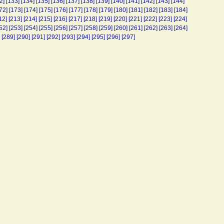
2]
[133]
[134]
[135]
[136]
[137]
[138]
[139]
[140]
[141]
[142]
[143]
[144]
72]
[173]
[174]
[175]
[176]
[177]
[178]
[179]
[180]
[181]
[182]
[183]
[184]
12]
[213]
[214]
[215]
[216]
[217]
[218]
[219]
[220]
[221]
[222]
[223]
[224]
52]
[253]
[254]
[255]
[256]
[257]
[258]
[259]
[260]
[261]
[262]
[263]
[264]
[289]
[290]
[291]
[292]
[293]
[294]
[295]
[296]
[297]