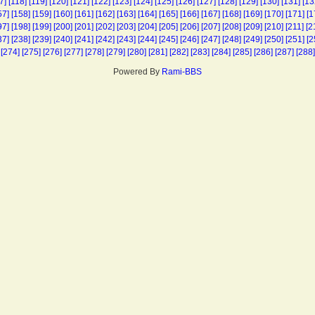
7]
[118]
[119]
[120]
[121]
[122]
[123]
[124]
[125]
[126]
[127]
[128]
[129]
[130]
[131]
[13
57]
[158]
[159]
[160]
[161]
[162]
[163]
[164]
[165]
[166]
[167]
[168]
[169]
[170]
[171]
[1
97]
[198]
[199]
[200]
[201]
[202]
[203]
[204]
[205]
[206]
[207]
[208]
[209]
[210]
[211]
[2
37]
[238]
[239]
[240]
[241]
[242]
[243]
[244]
[245]
[246]
[247]
[248]
[249]
[250]
[251]
[2
[274]
[275]
[276]
[277]
[278]
[279]
[280]
[281]
[282]
[283]
[284]
[285]
[286]
[287]
[288]
Powered By
Rami-BBS