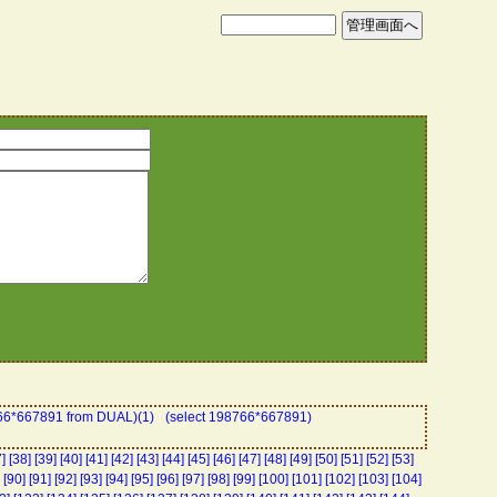
766*667891 from DUAL)(1)
(select 198766*667891)
]
[38]
[39]
[40]
[41]
[42]
[43]
[44]
[45]
[46]
[47]
[48]
[49]
[50]
[51]
[52]
[53]
[90]
[91]
[92]
[93]
[94]
[95]
[96]
[97]
[98]
[99]
[100]
[101]
[102]
[103]
[104]