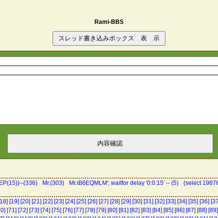
Rami-BBS
P(15))--(336)
Mr.(303)
Mr.iB6EQMLM'; waitfor delay '0:0:15' -- (5)
(select 198
[18]
[19]
[20]
[21]
[22]
[23]
[24]
[25]
[26]
[27]
[28]
[29]
[30]
[31]
[32]
[33]
[34]
[35]
[36]
[37
70]
[71]
[72]
[73]
[74]
[75]
[76]
[77]
[78]
[79]
[80]
[81]
[82]
[83]
[84]
[85]
[86]
[87]
[88]
[89]