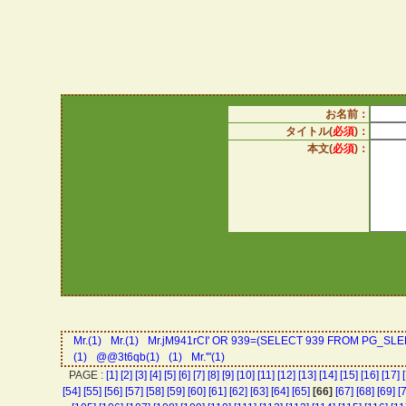
お名前：
タイトル(
必須
)：
本文(
必須
)：
Mr.(1)
Mr.(1)
Mr.jM941rCI' OR 939=(SELECT 939 FROM PG_SLEE
(1)
@@3t6qb(1)
(1)
Mr.'"(1)
PAGE :
[1]
[2]
[3]
[4]
[5]
[6]
[7]
[8]
[9]
[10]
[11]
[12]
[13]
[14]
[15]
[16]
[17]
[54]
[55]
[56]
[57]
[58]
[59]
[60]
[61]
[62]
[63]
[64]
[65]
[66]
[67]
[68]
[69]
[