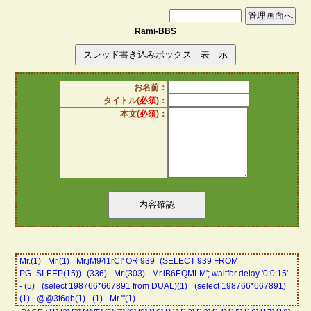
Rami-BBS
お名前：
タイトル(
必須
)：
本文(
必須
)：
Mr.(1)
Mr.(1)
Mr.jM941rCI' OR 939=(SELECT 939 FROM
PG_SLEEP(15))--(336)
Mr.(303)
Mr.iB6EQMLM'; waitfor delay '0:0:15' -
- (5)
(select 198766*667891 from DUAL)(1)
(select 198766*667891)
(1)
@@3t6qb(1)
(1)
Mr.'"(1)