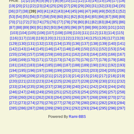
PAGE :
[1]
[2]
[3]
[4]
[5]
[6]
[7]
[8]
[9]
[10]
[11]
[12]
[13]
[14]
[15]
[16]
[17]
[18]
[19]
[20]
[21]
[22]
[23]
[24]
[25]
[26]
[27]
[28]
[29]
[30]
[31]
[32]
[33]
[34]
[35]
[36]
[37]
[38]
[39]
[40]
[41]
[42]
[43]
[44]
[45]
[46]
[47]
[48]
[49]
[50]
[51]
[52]
[53]
[54]
[55]
[56]
[57]
[58]
[59]
[60]
[61]
[62]
[63]
[64]
[65]
[66]
[67]
[68]
[69]
[70]
[71]
[72]
[73]
[74]
[75]
[76]
[77]
[78]
[79]
[80]
[81]
[82]
[83]
[84]
[85]
[86]
[87]
[88]
[89]
[90]
[91]
[92]
[93]
[94]
[95]
[96]
[97]
[98]
[99]
[100]
[101]
[102]
[103]
[104]
[105]
[106]
[107]
[108]
[109]
[110]
[111]
[112]
[113]
[114]
[115]
[116]
[117]
[118]
[119]
[120]
[121]
[122]
[123]
[124]
[125]
[126]
[127]
[128]
[129]
[130]
[131]
[132]
[133]
[134]
[135]
[136]
[137]
[138]
[139]
[140]
[141]
[142]
[143]
[144]
[145]
[146]
[147]
[148]
[149]
[150]
[151]
[152]
[153]
[154]
[155]
[156]
[157]
[158]
[159]
[160]
[161]
[162]
[163]
[164]
[165]
[166]
[167]
[168]
[169]
[170]
[171]
[172]
[173]
[174]
[175]
[176]
[177]
[178]
[179]
[180]
[181]
[182]
[183]
[184]
[185]
[186]
[187]
[188]
[189]
[190]
[191]
[192]
[193]
[194]
[195]
[196]
[197]
[198]
[199]
[200]
[201]
[202]
[203]
[204]
[205]
[206]
[207]
[208]
[209]
[210]
[211]
[212]
[213]
[214]
[215]
[216]
[217]
[218]
[219]
[220]
[221]
[222]
[223]
[224]
[225]
[226]
[227]
[228]
[229]
[230]
[231]
[232]
[233]
[234]
[235]
[236]
[237]
[238]
[239]
[240]
[241]
[242]
[243]
[244]
[245]
[246]
[247]
[248]
[249]
[250]
[251]
[252]
[253]
[254]
[255]
[256]
[257]
[258]
[259]
[260]
[261]
[262]
[263]
[264]
[265]
[266]
[267]
[268]
[269]
[270]
[271]
[272]
[273]
[274]
[275]
[276]
[277]
[278]
[279]
[280]
[281]
[282]
[283]
[284]
[285]
[286]
[287]
[288]
[289]
[290]
[291]
[292]
[293]
[294]
[295]
[296]
[297]
Powered By
Rami-BBS