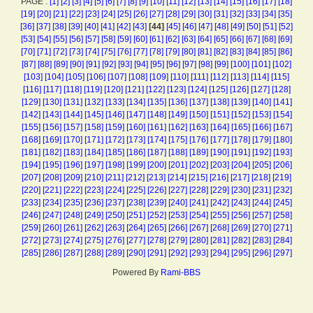
PAGE :
[1]
[2]
[3]
[4]
[5]
[6]
[7]
[8]
[9]
[10]
[11]
[12]
[13]
[14]
[15]
[16]
[17]
[18]
[19]
[20]
[21]
[22]
[23]
[24]
[25]
[26]
[27]
[28]
[29]
[30]
[31]
[32]
[33]
[34]
[35]
[36]
[37]
[38]
[39]
[40]
[41]
[42]
[43]
[44]
[45]
[46]
[47]
[48]
[49]
[50]
[51]
[52]
[53]
[54]
[55]
[56]
[57]
[58]
[59]
[60]
[61]
[62]
[63]
[64]
[65]
[66]
[67]
[68]
[69]
[70]
[71]
[72]
[73]
[74]
[75]
[76]
[77]
[78]
[79]
[80]
[81]
[82]
[83]
[84]
[85]
[86]
[87]
[88]
[89]
[90]
[91]
[92]
[93]
[94]
[95]
[96]
[97]
[98]
[99]
[100]
[101]
[102]
[103]
[104]
[105]
[106]
[107]
[108]
[109]
[110]
[111]
[112]
[113]
[114]
[115]
[116]
[117]
[118]
[119]
[120]
[121]
[122]
[123]
[124]
[125]
[126]
[127]
[128]
[129]
[130]
[131]
[132]
[133]
[134]
[135]
[136]
[137]
[138]
[139]
[140]
[141]
[142]
[143]
[144]
[145]
[146]
[147]
[148]
[149]
[150]
[151]
[152]
[153]
[154]
[155]
[156]
[157]
[158]
[159]
[160]
[161]
[162]
[163]
[164]
[165]
[166]
[167]
[168]
[169]
[170]
[171]
[172]
[173]
[174]
[175]
[176]
[177]
[178]
[179]
[180]
[181]
[182]
[183]
[184]
[185]
[186]
[187]
[188]
[189]
[190]
[191]
[192]
[193]
[194]
[195]
[196]
[197]
[198]
[199]
[200]
[201]
[202]
[203]
[204]
[205]
[206]
[207]
[208]
[209]
[210]
[211]
[212]
[213]
[214]
[215]
[216]
[217]
[218]
[219]
[220]
[221]
[222]
[223]
[224]
[225]
[226]
[227]
[228]
[229]
[230]
[231]
[232]
[233]
[234]
[235]
[236]
[237]
[238]
[239]
[240]
[241]
[242]
[243]
[244]
[245]
[246]
[247]
[248]
[249]
[250]
[251]
[252]
[253]
[254]
[255]
[256]
[257]
[258]
[259]
[260]
[261]
[262]
[263]
[264]
[265]
[266]
[267]
[268]
[269]
[270]
[271]
[272]
[273]
[274]
[275]
[276]
[277]
[278]
[279]
[280]
[281]
[282]
[283]
[284]
[285]
[286]
[287]
[288]
[289]
[290]
[291]
[292]
[293]
[294]
[295]
[296]
[297]
Powered By
Rami-BBS