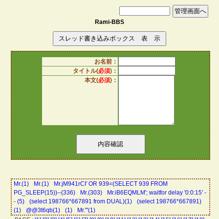
Rami-BBS
お名前：
タイトル(
必須
)：
本文(
必須
)：
Mr.(1)
Mr.(1)
Mr.jM941rCI' OR 939=(SELECT 939 FROM
PG_SLEEP(15))--(336)
Mr.(303)
Mr.iB6EQMLM'; waitfor delay '0:0:15' -
- (5)
(select 198766*667891 from DUAL)(1)
(select 198766*667891)
(1)
@@3t6qb(1)
(1)
Mr.'"(1)