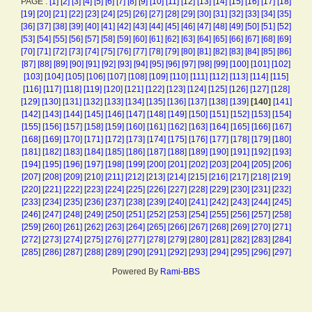
PAGE :
[1]
[2]
[3]
[4]
[5]
[6]
[7]
[8]
[9]
[10]
[11]
[12]
[13]
[14]
[15]
[16]
[17]
[18]
[19]
[20]
[21]
[22]
[23]
[24]
[25]
[26]
[27]
[28]
[29]
[30]
[31]
[32]
[33]
[34]
[35]
[36]
[37]
[38]
[39]
[40]
[41]
[42]
[43]
[44]
[45]
[46]
[47]
[48]
[49]
[50]
[51]
[52]
[53]
[54]
[55]
[56]
[57]
[58]
[59]
[60]
[61]
[62]
[63]
[64]
[65]
[66]
[67]
[68]
[69]
[70]
[71]
[72]
[73]
[74]
[75]
[76]
[77]
[78]
[79]
[80]
[81]
[82]
[83]
[84]
[85]
[86]
[87]
[88]
[89]
[90]
[91]
[92]
[93]
[94]
[95]
[96]
[97]
[98]
[99]
[100]
[101]
[102]
[103]
[104]
[105]
[106]
[107]
[108]
[109]
[110]
[111]
[112]
[113]
[114]
[115]
[116]
[117]
[118]
[119]
[120]
[121]
[122]
[123]
[124]
[125]
[126]
[127]
[128]
[129]
[130]
[131]
[132]
[133]
[134]
[135]
[136]
[137]
[138]
[139]
[140]
[141]
[142]
[143]
[144]
[145]
[146]
[147]
[148]
[149]
[150]
[151]
[152]
[153]
[154]
[155]
[156]
[157]
[158]
[159]
[160]
[161]
[162]
[163]
[164]
[165]
[166]
[167]
[168]
[169]
[170]
[171]
[172]
[173]
[174]
[175]
[176]
[177]
[178]
[179]
[180]
[181]
[182]
[183]
[184]
[185]
[186]
[187]
[188]
[189]
[190]
[191]
[192]
[193]
[194]
[195]
[196]
[197]
[198]
[199]
[200]
[201]
[202]
[203]
[204]
[205]
[206]
[207]
[208]
[209]
[210]
[211]
[212]
[213]
[214]
[215]
[216]
[217]
[218]
[219]
[220]
[221]
[222]
[223]
[224]
[225]
[226]
[227]
[228]
[229]
[230]
[231]
[232]
[233]
[234]
[235]
[236]
[237]
[238]
[239]
[240]
[241]
[242]
[243]
[244]
[245]
[246]
[247]
[248]
[249]
[250]
[251]
[252]
[253]
[254]
[255]
[256]
[257]
[258]
[259]
[260]
[261]
[262]
[263]
[264]
[265]
[266]
[267]
[268]
[269]
[270]
[271]
[272]
[273]
[274]
[275]
[276]
[277]
[278]
[279]
[280]
[281]
[282]
[283]
[284]
[285]
[286]
[287]
[288]
[289]
[290]
[291]
[292]
[293]
[294]
[295]
[296]
[297]
Powered By
Rami-BBS