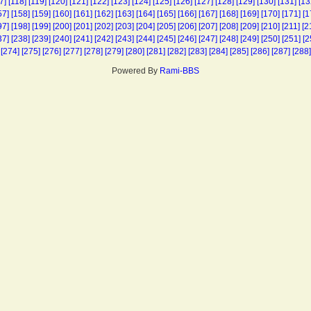
7]
[118]
[119]
[120]
[121]
[122]
[123]
[124]
[125]
[126]
[127]
[128]
[129]
[130]
[131]
[13
57]
[158]
[159]
[160]
[161]
[162]
[163]
[164]
[165]
[166]
[167]
[168]
[169]
[170]
[171]
[1
97]
[198]
[199]
[200]
[201]
[202]
[203]
[204]
[205]
[206]
[207]
[208]
[209]
[210]
[211]
[2
37]
[238]
[239]
[240]
[241]
[242]
[243]
[244]
[245]
[246]
[247]
[248]
[249]
[250]
[251]
[2
[274]
[275]
[276]
[277]
[278]
[279]
[280]
[281]
[282]
[283]
[284]
[285]
[286]
[287]
[288]
Powered By
Rami-BBS