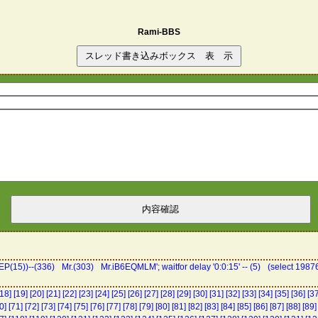
Rami-BBS
P(15))--(336)
Mr.(303)
Mr.iB6EQMLM'; waitfor delay '0:0:15' -- (5)
(select 198
[18]
[19]
[20]
[21]
[22]
[23]
[24]
[25]
[26]
[27]
[28]
[29]
[30]
[31]
[32]
[33]
[34]
[35]
[36]
[37
0]
[71]
[72]
[73]
[74]
[75]
[76]
[77]
[78]
[79]
[80]
[81]
[82]
[83]
[84]
[85]
[86]
[87]
[88]
[89]