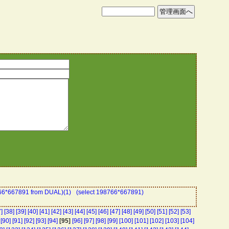
766*667891 from DUAL)(1)
(select 198766*667891)
]
[38]
[39]
[40]
[41]
[42]
[43]
[44]
[45]
[46]
[47]
[48]
[49]
[50]
[51]
[52]
[53]
[90]
[91]
[92]
[93]
[94]
[95]
[96]
[97]
[98]
[99]
[100]
[101]
[102]
[103]
[104]