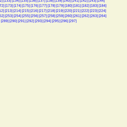
2]
[133]
[134]
[135]
[136]
[137]
[138]
[139]
[140]
[141]
[142]
[143]
[144]
72]
[173]
[174]
[175]
[176]
[177]
[178]
[179]
[180]
[181]
[182]
[183]
[184]
12]
[213]
[214]
[215]
[216]
[217]
[218]
[219]
[220]
[221]
[222]
[223]
[224]
52]
[253]
[254]
[255]
[256]
[257]
[258]
[259]
[260]
[261]
[262]
[263]
[264]
[289]
[290]
[291]
[292]
[293]
[294]
[295]
[296]
[297]