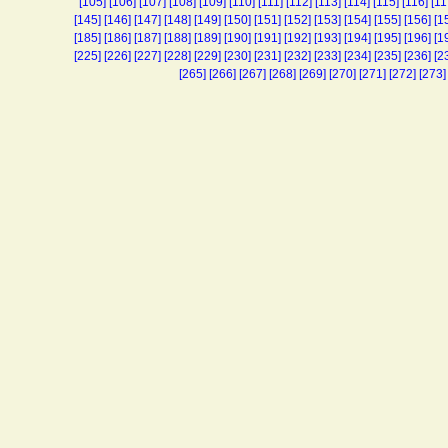
[105]
[106]
[107]
[108]
[109]
[110]
[111]
[112]
[113]
[114]
[115]
[116]
[11
[145]
[146]
[147]
[148]
[149]
[150]
[151]
[152]
[153]
[154]
[155]
[156]
[1
[185]
[186]
[187]
[188]
[189]
[190]
[191]
[192]
[193]
[194]
[195]
[196]
[1
[225]
[226]
[227]
[228]
[229]
[230]
[231]
[232]
[233]
[234]
[235]
[236]
[2
[265]
[266]
[267]
[268]
[269]
[270]
[271]
[272]
[273]