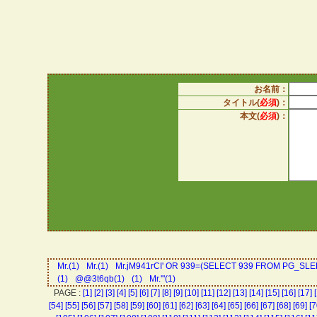
お名前：
タイトル(
必須
)：
本文(
必須
)：
Mr.(1)
Mr.(1)
Mr.jM941rCI' OR 939=(SELECT 939 FROM PG_SLEE
(1)
@@3t6qb(1)
(1)
Mr.'"(1)
PAGE :
[1]
[2]
[3]
[4]
[5]
[6]
[7]
[8]
[9]
[10]
[11]
[12]
[13]
[14]
[15]
[16]
[17]
[54]
[55]
[56]
[57]
[58]
[59]
[60]
[61]
[62]
[63]
[64]
[65]
[66]
[67]
[68]
[69]
[7