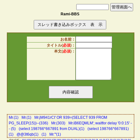
Rami-BBS
お名前：
タイトル(
必須
)：
本文(
必須
)：
Mr.(1)
Mr.(1)
Mr.jM941rCI' OR 939=(SELECT 939 FROM
PG_SLEEP(15))--(336)
Mr.(303)
Mr.iB6EQMLM'; waitfor delay '0:0:15' -
- (5)
(select 198766*667891 from DUAL)(1)
(select 198766*667891)
(1)
@@3t6qb(1)
(1)
Mr.'"(1)