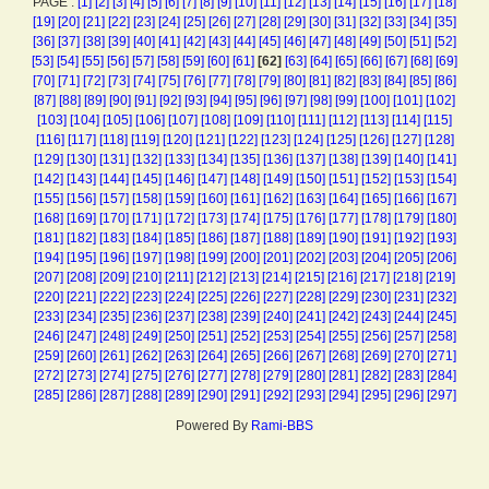
PAGE :
[1]
[2]
[3]
[4]
[5]
[6]
[7]
[8]
[9]
[10]
[11]
[12]
[13]
[14]
[15]
[16]
[17]
[18]
[19]
[20]
[21]
[22]
[23]
[24]
[25]
[26]
[27]
[28]
[29]
[30]
[31]
[32]
[33]
[34]
[35]
[36]
[37]
[38]
[39]
[40]
[41]
[42]
[43]
[44]
[45]
[46]
[47]
[48]
[49]
[50]
[51]
[52]
[53]
[54]
[55]
[56]
[57]
[58]
[59]
[60]
[61]
[62]
[63]
[64]
[65]
[66]
[67]
[68]
[69]
[70]
[71]
[72]
[73]
[74]
[75]
[76]
[77]
[78]
[79]
[80]
[81]
[82]
[83]
[84]
[85]
[86]
[87]
[88]
[89]
[90]
[91]
[92]
[93]
[94]
[95]
[96]
[97]
[98]
[99]
[100]
[101]
[102]
[103]
[104]
[105]
[106]
[107]
[108]
[109]
[110]
[111]
[112]
[113]
[114]
[115]
[116]
[117]
[118]
[119]
[120]
[121]
[122]
[123]
[124]
[125]
[126]
[127]
[128]
[129]
[130]
[131]
[132]
[133]
[134]
[135]
[136]
[137]
[138]
[139]
[140]
[141]
[142]
[143]
[144]
[145]
[146]
[147]
[148]
[149]
[150]
[151]
[152]
[153]
[154]
[155]
[156]
[157]
[158]
[159]
[160]
[161]
[162]
[163]
[164]
[165]
[166]
[167]
[168]
[169]
[170]
[171]
[172]
[173]
[174]
[175]
[176]
[177]
[178]
[179]
[180]
[181]
[182]
[183]
[184]
[185]
[186]
[187]
[188]
[189]
[190]
[191]
[192]
[193]
[194]
[195]
[196]
[197]
[198]
[199]
[200]
[201]
[202]
[203]
[204]
[205]
[206]
[207]
[208]
[209]
[210]
[211]
[212]
[213]
[214]
[215]
[216]
[217]
[218]
[219]
[220]
[221]
[222]
[223]
[224]
[225]
[226]
[227]
[228]
[229]
[230]
[231]
[232]
[233]
[234]
[235]
[236]
[237]
[238]
[239]
[240]
[241]
[242]
[243]
[244]
[245]
[246]
[247]
[248]
[249]
[250]
[251]
[252]
[253]
[254]
[255]
[256]
[257]
[258]
[259]
[260]
[261]
[262]
[263]
[264]
[265]
[266]
[267]
[268]
[269]
[270]
[271]
[272]
[273]
[274]
[275]
[276]
[277]
[278]
[279]
[280]
[281]
[282]
[283]
[284]
[285]
[286]
[287]
[288]
[289]
[290]
[291]
[292]
[293]
[294]
[295]
[296]
[297]
Powered By
Rami-BBS