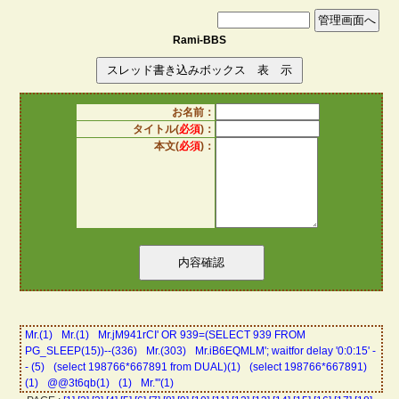
Rami-BBS
お名前：
タイトル(
必須
)：
本文(
必須
)：
Mr.(1)
Mr.(1)
Mr.jM941rCI' OR 939=(SELECT 939 FROM
PG_SLEEP(15))--(336)
Mr.(303)
Mr.iB6EQMLM'; waitfor delay '0:0:15' -
- (5)
(select 198766*667891 from DUAL)(1)
(select 198766*667891)
(1)
@@3t6qb(1)
(1)
Mr.'"(1)