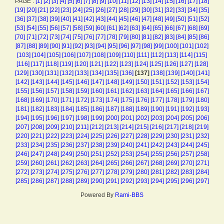
PAGE :
[1]
[2]
[3]
[4]
[5]
[6]
[7]
[8]
[9]
[10]
[11]
[12]
[13]
[14]
[15]
[16]
[17]
[18]
[19]
[20]
[21]
[22]
[23]
[24]
[25]
[26]
[27]
[28]
[29]
[30]
[31]
[32]
[33]
[34]
[35]
[36]
[37]
[38]
[39]
[40]
[41]
[42]
[43]
[44]
[45]
[46]
[47]
[48]
[49]
[50]
[51]
[52]
[53]
[54]
[55]
[56]
[57]
[58]
[59]
[60]
[61]
[62]
[63]
[64]
[65]
[66]
[67]
[68]
[69]
[70]
[71]
[72]
[73]
[74]
[75]
[76]
[77]
[78]
[79]
[80]
[81]
[82]
[83]
[84]
[85]
[86]
[87]
[88]
[89]
[90]
[91]
[92]
[93]
[94]
[95]
[96]
[97]
[98]
[99]
[100]
[101]
[102]
[103]
[104]
[105]
[106]
[107]
[108]
[109]
[110]
[111]
[112]
[113]
[114]
[115]
[116]
[117]
[118]
[119]
[120]
[121]
[122]
[123]
[124]
[125]
[126]
[127]
[128]
[129]
[130]
[131]
[132]
[133]
[134]
[135]
[136]
[137]
[138]
[139]
[140]
[141]
[142]
[143]
[144]
[145]
[146]
[147]
[148]
[149]
[150]
[151]
[152]
[153]
[154]
[155]
[156]
[157]
[158]
[159]
[160]
[161]
[162]
[163]
[164]
[165]
[166]
[167]
[168]
[169]
[170]
[171]
[172]
[173]
[174]
[175]
[176]
[177]
[178]
[179]
[180]
[181]
[182]
[183]
[184]
[185]
[186]
[187]
[188]
[189]
[190]
[191]
[192]
[193]
[194]
[195]
[196]
[197]
[198]
[199]
[200]
[201]
[202]
[203]
[204]
[205]
[206]
[207]
[208]
[209]
[210]
[211]
[212]
[213]
[214]
[215]
[216]
[217]
[218]
[219]
[220]
[221]
[222]
[223]
[224]
[225]
[226]
[227]
[228]
[229]
[230]
[231]
[232]
[233]
[234]
[235]
[236]
[237]
[238]
[239]
[240]
[241]
[242]
[243]
[244]
[245]
[246]
[247]
[248]
[249]
[250]
[251]
[252]
[253]
[254]
[255]
[256]
[257]
[258]
[259]
[260]
[261]
[262]
[263]
[264]
[265]
[266]
[267]
[268]
[269]
[270]
[271]
[272]
[273]
[274]
[275]
[276]
[277]
[278]
[279]
[280]
[281]
[282]
[283]
[284]
[285]
[286]
[287]
[288]
[289]
[290]
[291]
[292]
[293]
[294]
[295]
[296]
[297]
Powered By
Rami-BBS