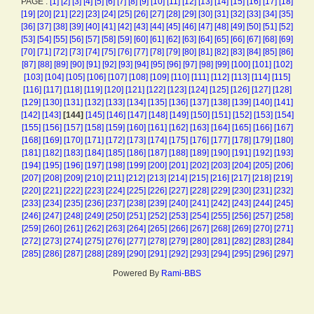
PAGE :
[1]
[2]
[3]
[4]
[5]
[6]
[7]
[8]
[9]
[10]
[11]
[12]
[13]
[14]
[15]
[16]
[17]
[18]
[19]
[20]
[21]
[22]
[23]
[24]
[25]
[26]
[27]
[28]
[29]
[30]
[31]
[32]
[33]
[34]
[35]
[36]
[37]
[38]
[39]
[40]
[41]
[42]
[43]
[44]
[45]
[46]
[47]
[48]
[49]
[50]
[51]
[52]
[53]
[54]
[55]
[56]
[57]
[58]
[59]
[60]
[61]
[62]
[63]
[64]
[65]
[66]
[67]
[68]
[69]
[70]
[71]
[72]
[73]
[74]
[75]
[76]
[77]
[78]
[79]
[80]
[81]
[82]
[83]
[84]
[85]
[86]
[87]
[88]
[89]
[90]
[91]
[92]
[93]
[94]
[95]
[96]
[97]
[98]
[99]
[100]
[101]
[102]
[103]
[104]
[105]
[106]
[107]
[108]
[109]
[110]
[111]
[112]
[113]
[114]
[115]
[116]
[117]
[118]
[119]
[120]
[121]
[122]
[123]
[124]
[125]
[126]
[127]
[128]
[129]
[130]
[131]
[132]
[133]
[134]
[135]
[136]
[137]
[138]
[139]
[140]
[141]
[142]
[143]
[144]
[145]
[146]
[147]
[148]
[149]
[150]
[151]
[152]
[153]
[154]
[155]
[156]
[157]
[158]
[159]
[160]
[161]
[162]
[163]
[164]
[165]
[166]
[167]
[168]
[169]
[170]
[171]
[172]
[173]
[174]
[175]
[176]
[177]
[178]
[179]
[180]
[181]
[182]
[183]
[184]
[185]
[186]
[187]
[188]
[189]
[190]
[191]
[192]
[193]
[194]
[195]
[196]
[197]
[198]
[199]
[200]
[201]
[202]
[203]
[204]
[205]
[206]
[207]
[208]
[209]
[210]
[211]
[212]
[213]
[214]
[215]
[216]
[217]
[218]
[219]
[220]
[221]
[222]
[223]
[224]
[225]
[226]
[227]
[228]
[229]
[230]
[231]
[232]
[233]
[234]
[235]
[236]
[237]
[238]
[239]
[240]
[241]
[242]
[243]
[244]
[245]
[246]
[247]
[248]
[249]
[250]
[251]
[252]
[253]
[254]
[255]
[256]
[257]
[258]
[259]
[260]
[261]
[262]
[263]
[264]
[265]
[266]
[267]
[268]
[269]
[270]
[271]
[272]
[273]
[274]
[275]
[276]
[277]
[278]
[279]
[280]
[281]
[282]
[283]
[284]
[285]
[286]
[287]
[288]
[289]
[290]
[291]
[292]
[293]
[294]
[295]
[296]
[297]
Powered By
Rami-BBS