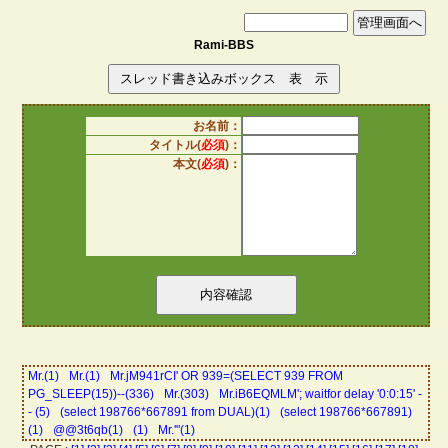
Rami-BBS
お名前：
タイトル(
必須
)：
本文(
必須
)：
Mr.(1)
Mr.(1)
Mr.jM941rCI' OR 939=(SELECT 939 FROM
PG_SLEEP(15))--(336)
Mr.(303)
Mr.iB6EQMLM'; waitfor delay '0:0:15' -
- (5)
(select 198766*667891 from DUAL)(1)
(select 198766*667891)
(1)
@@3t6qb(1)
(1)
Mr.'"(1)